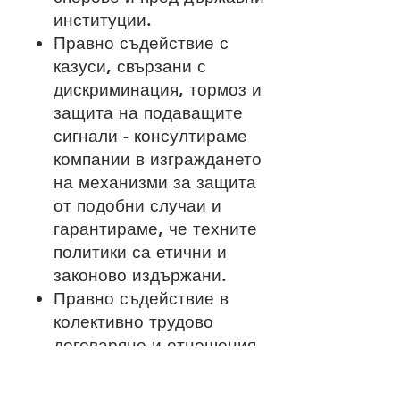
институции.
Правно съдействие с
казуси, свързани с
дискриминация, тормоз и
защита на подаващите
сигнали - консултираме
компании в изграждането
на механизми за защита
от подобни случаи и
гарантираме, че техните
политики са етични и
законово издържани.
Правно съдействие в
колективно трудово
договаряне и отношения
със синдикати.
Консултиране по въпроси