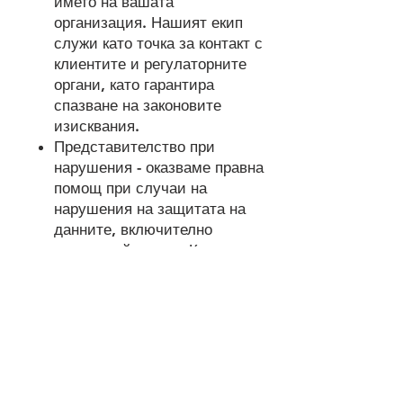
името на вашата
организация. Нашият екип
служи като точка за контакт с
клиентите и регулаторните
органи, като гарантира
спазване на законовите
изисквания.
Представителство при
нарушения - оказваме правна
помощ при случаи на
нарушения на защитата на
данните, включително
взаимодействие с Комисията
за защита
на личните данни и
представителство в съдебни
спорове.
Нашият екип е високо
квалифициран в областта на
защитата на личните данни и